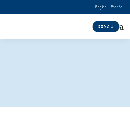
English
Español
a
DONA
Noche de trivial