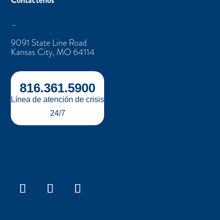
Contáctenos
–
9091 State Line Road
Kansas City, MO 64114
816.361.5900
Línea de atención de crisis
24/7