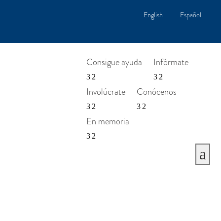
English
Español
Consigue ayuda
Infórmate
Involúcrate
Conócenos
En memoria
a