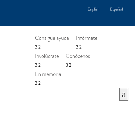
English
Español
Consigue ayuda
Infórmate
Involúcrate
Conócenos
En memoria
a