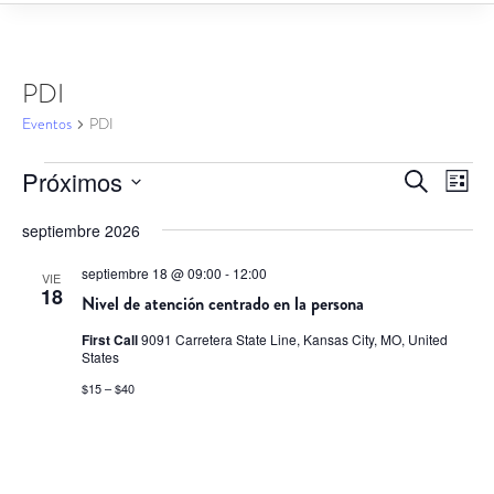
PDI
Eventos
PDI
Eventos
Navegac
Nav
Próximos
Buscar
Lista
de
de
Selecciona
vist
búsqued
septiembre 2026
la
de
y
Eve
fecha.
septiembre 18 @ 09:00
-
12:00
VIE
vistas
18
Nivel de atención centrado en la persona
de
First Call
9091 Carretera State Line, Kansas City, MO, United
Eventos
States
$15 – $40
Eventos
siguiente(s)
Hoy
Eventos
anterior(es)